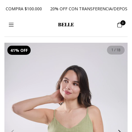
COMPRA $100.000
20% OFF CON TRANSFERENCIA/DEPOSITO
0
41
%
OFF
1
/
18